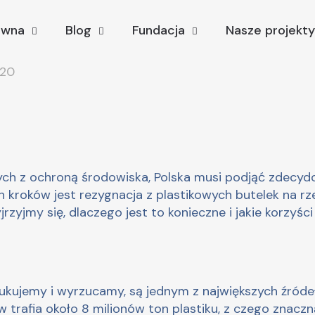
ówna
Blog
Fundacja
Nasze projekty
20
ch z ochroną środowiska, Polska musi podjąć zdecyd
h kroków jest rezygnacja z plastikowych butelek na r
zyjmy się, dlaczego jest to konieczne i jakie korzyści
ukujemy i wyrzucamy, są jednym z największych źróde
rafia około 8 milionów ton plastiku, z czego znaczną