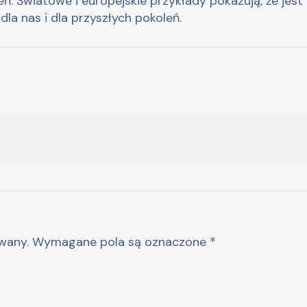
ń. Światowe i europejskie przykłady pokazują, że jest
 dla nas i dla przyszłych pokoleń.
wany.
Wymagane pola są oznaczone
*