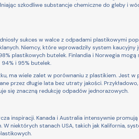
uwalniając szkodliwe substancje chemiczne do gleby i 
re odniosły sukces w walce z odpadami plastikowymi 
lanych. Niemcy, które wprowadziły system kaucyjny j
98% plastikowych butelek. Finlandia i Norwegia mogą
 94% i 95% butelek.
ku, ma wiele zalet w porównaniu z plastikiem. Jest w p
e przez długie lata bez utraty jakości. Przykładowo, w
je się znaczną redukcję odpadów jednorazowych.
za inspiracji. Kanada i Australia intensywnie promują 
W niektórych stanach USA, takich jak Kalifornia, syst
lastikowych.