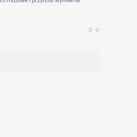
 to możliwe i przynosi wymierne
0