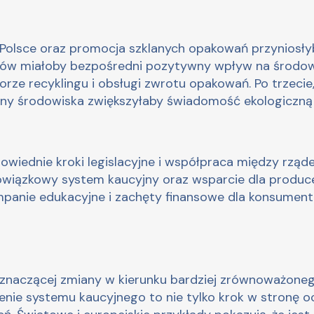
lsce oraz promocja szklanych opakowań przyniosłyby
adów miałoby bezpośredni pozytywny wpływ na środowi
rze recyklingu i obsługi zwrotu opakowań. Po trzeci
rony środowiska zwiększyłaby świadomość ekologiczną
powiednie kroki legislacyjne i współpraca między rz
wiązkowy system kaucyjny oraz wsparcie dla produce
panie edukacyjne i zachęty finansowe dla konsumentó
 znaczącej zmiany w kierunku bardziej zrównoważoneg
enie systemu kaucyjnego to nie tylko krok w stronę o